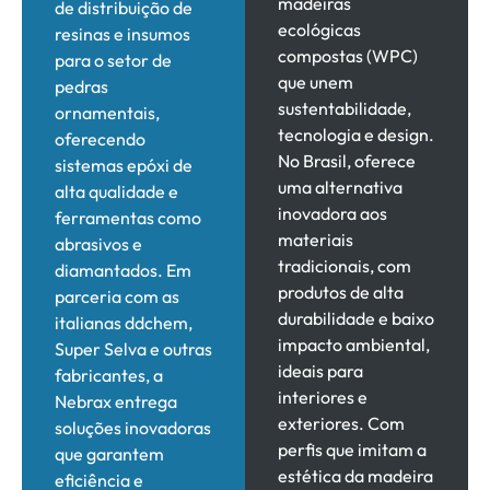
madeiras
de distribuição de
ecológicas
resinas e insumos
compostas (WPC)
para o setor de
que unem
pedras
sustentabilidade,
ornamentais,
tecnologia e design.
oferecendo
No Brasil, oferece
sistemas epóxi de
uma alternativa
alta qualidade e
inovadora aos
ferramentas como
materiais
abrasivos e
tradicionais, com
diamantados. Em
produtos de alta
parceria com as
durabilidade e baixo
italianas ddchem,
impacto ambiental,
Super Selva e outras
ideais para
fabricantes, a
interiores e
Nebrax entrega
exteriores. Com
soluções inovadoras
perfis que imitam a
que garantem
estética da madeira
eficiência e